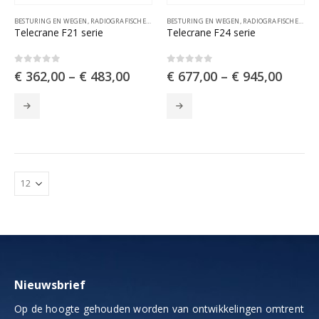
BESTURING EN WEGEN
,
RADIOGRAFISCHE AFSTANDSBESTURINGEN
BESTURING EN WEGEN
,
RADIOGRAFISCHE AFSTANDSBESTURINGEN
Telecrane F21 serie
Telecrane F24 serie
0
out of 5
0
out of 5
€
362,00
–
€
483,00
€
677,00
–
€
945,00
Dit
Dit
product
product
heeft
heeft
meerdere
meerdere
variaties.
variaties.
Deze
Deze
optie
optie
kan
kan
gekozen
gekozen
worden
worden
op
op
de
de
productpagina
productpagina
Nieuwsbrief
Op de hoogte gehouden worden van ontwikkelingen omtrent