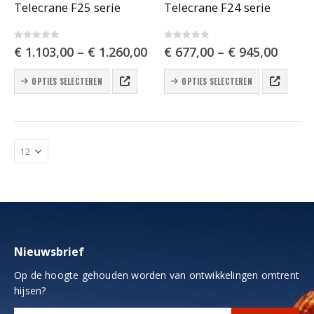
Telecrane F25 serie
Telecrane F24 serie
0
out of 5
0
out of 5
€
1.103,00
–
€
1.260,00
€
677,00
–
€
945,00
Dit
Dit
OPTIES SELECTEREN
OPTIES SELECTEREN
product
product
heeft
heeft
meerdere
meerdere
variaties.
variaties.
Deze
Deze
optie
optie
kan
kan
gekozen
gekozen
worden
worden
op
op
de
de
productpagina
productpagina
Nieuwsbrief
Op de hoogte gehouden worden van ontwikkelingen omtrent
hijsen?