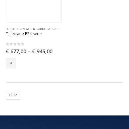
BESTURING EN WEGEN
,
RADIOGRAFISCHE AFSTANDSBESTURINGEN
Telecrane F24 serie
0
out of 5
€
677,00
–
€
945,00
Dit
product
heeft
meerdere
variaties.
Deze
optie
kan
gekozen
worden
op
de