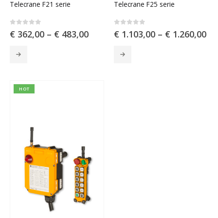
Telecrane F21 serie
Telecrane F25 serie
0
out of 5
0
out of 5
€
362,00
–
€
483,00
€
1.103,00
–
€
1.260,00
Dit
Dit
product
product
heeft
heeft
meerdere
meerdere
variaties.
variaties.
HOT
Deze
Deze
optie
optie
kan
kan
gekozen
gekozen
worden
worden
op
op
de
de
productpagina
productpagina