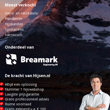
Meest verkocht
Hand- en rateltakels
Handlieren
Hijsbanden
Sjorbanden
Harnassen
Onderdeel van
De kracht van Hijsen.nl
Altijd een oplossing
Nummer 1 hijswebshop
Laagste prijsgarantie
Gratis professioneel advies
Ruime voorraad
Gratis geleverd v.a. € 100