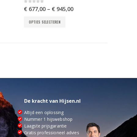
0
out of 5
€
677,00
–
€
945,00
Dit
OPTIES SELECTEREN
product
heeft
meerdere
variaties.
Deze
optie
kan
gekozen
worden
op
de
productpagina
De kracht van Hijsen.nl
Altijd een oplossing
Nummer 1 hijswebshop
Laagste prijsgarantie
Gratis professioneel advies