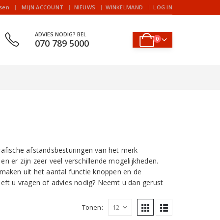
|
jsen
MIJN ACCOUNT
NIEUWS
WINKELMAND
LOG IN
ADVIES NODIG? BEL
0
070 789 5000
rafische afstandsbesturingen van het merk
n er zijn zeer veel verschillende mogelijkheden.
maken uit het aantal functie knoppen en de
eeft u vragen of advies nodig? Neemt u dan gerust
Tonen: