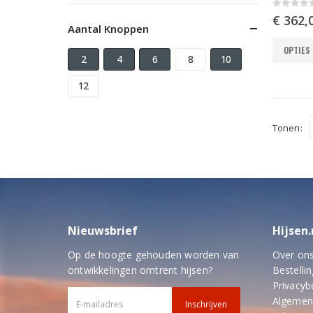
0
out o
€
362,
Aantal Knoppen
Dit
OPTIES
2
4
6
8
10
product
heeft
12
meerder
variaties.
Deze
Tonen:
optie
kan
gekozen
worden
op
de
productp
Nieuwsbrief
Hijsen.
Op de hoogte gehouden worden van
Over on
ontwikkelingen omtrent hijsen?
Bestellin
Privacyb
Algemen