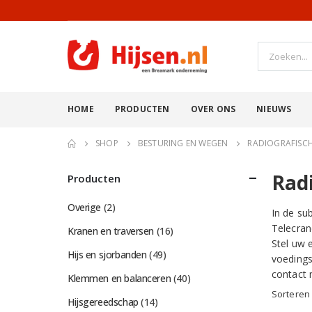
HOME
PRODUCTEN
OVER ONS
NIEUWS
SHOP
BESTURING EN WEGEN
RADIOGRAFISC
Rad
Producten
Overige
(2)
In de su
Telecran
Kranen en traversen
(16)
Stel uw 
Hijs en sjorbanden
(49)
voedings
contact 
Klemmen en balanceren
(40)
Sorteren
Hijsgereedschap
(14)