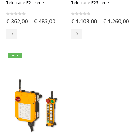
Telecrane F21 serie
Telecrane F25 serie
0
out of 5
0
out of 5
€
362,00
–
€
483,00
€
1.103,00
–
€
1.260,00
Dit
Dit
product
product
heeft
heeft
meerdere
meerdere
variaties.
variaties.
HOT
Deze
Deze
optie
optie
kan
kan
gekozen
gekozen
worden
worden
op
op
de
de
productpagina
productpagina