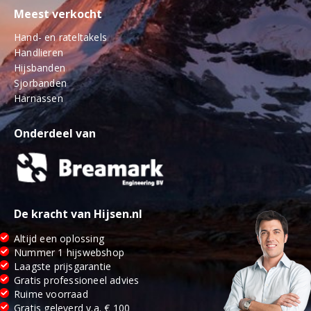
Meest verkocht
Hand- en rateltakels
Handlieren
Hijsbanden
Sjorbanden
Harnassen
Onderdeel van
De kracht van Hijsen.nl
Altijd een oplossing
Nummer 1 hijswebshop
Laagste prijsgarantie
Gratis professioneel advies
Ruime voorraad
Gratis geleverd v.a. € 100