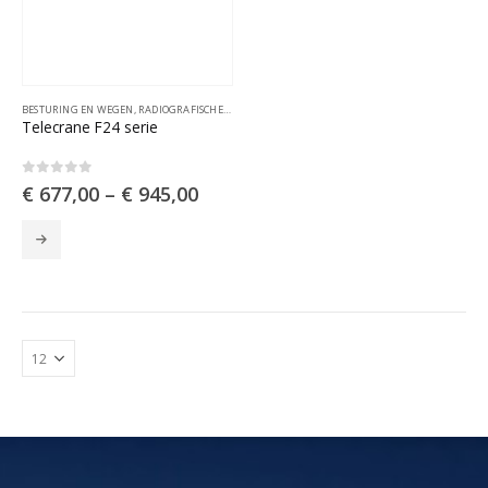
BESTURING EN WEGEN
,
RADIOGRAFISCHE AFSTANDSBESTURINGEN
Telecrane F24 serie
0
out of 5
€
677,00
–
€
945,00
Dit
product
heeft
meerdere
variaties.
Deze
optie
kan
gekozen
worden
op
de