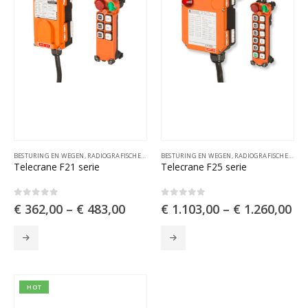
BESTURING EN WEGEN
,
RADIOGRAFISCHE AFSTANDSBESTURINGEN
BESTURING EN WEGEN
,
RADIOGRAFISCHE AFSTANDSBESTURINGEN
Telecrane F21 serie
Telecrane F25 serie
0
out of 5
0
out of 5
€
362,00
–
€
483,00
€
1.103,00
–
€
1.260,00
Dit
Dit
product
product
heeft
heeft
meerdere
meerdere
variaties.
variaties.
HOT
Deze
Deze