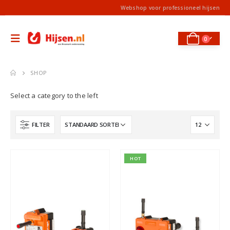
Webshop voor professioneel hijsen
0
SHOP
Select a category to the left
FILTER
HOT