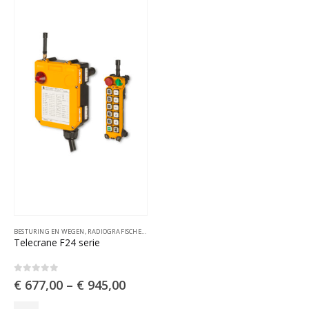
optie
optie
kan
kan
gekozen
gekozen
worden
worden
op
op
de
de
productpagina
productpagina
BESTURING EN WEGEN
,
RADIOGRAFISCHE AFSTANDSBESTURINGEN
Telecrane F24 serie
0
out of 5
€
677,00
–
€
945,00
Dit