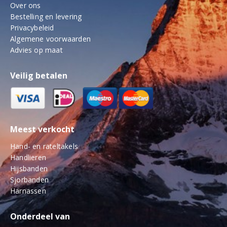
Over ons
Bestelling en levering
Privacybeleid
Algemene voorwaarden
Advies op maat
Veilig betalen
Meest verkocht
Hand- en rateltakels
Handlieren
Hijsbanden
Sjorbanden
Harnassen
Onderdeel van