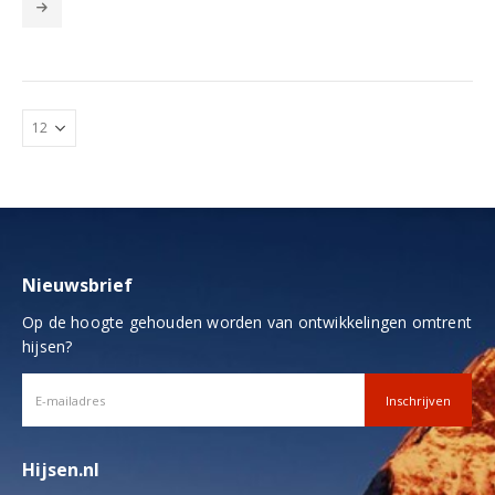
product
heeft
meerdere
variaties.
Deze
optie
kan
gekozen
worden
op
de
productpagina
Nieuwsbrief
Op de hoogte gehouden worden van ontwikkelingen omtrent
hijsen?
Hijsen.nl