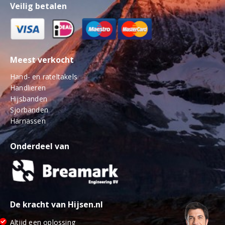
Veilig betalen
Meest verkocht
Hand- en rateltakels
Handlieren
Hijsbanden
Sjorbanden
Harnassen
Onderdeel van
De kracht van Hijsen.nl
Altijd een oplossing