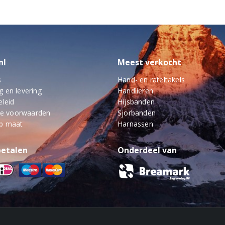
nl
Meest verkocht
s
Hand- en rateltakels
g en levering
Handlieren
eleid
Hijsbanden
e voorwaarden
Sjorbanden
op maat
Harnassen
betalen
Onderdeel van