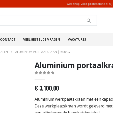
Webshop voor professioneel hi
CONTACT
VEELGESTELDE VRAGEN
VACATURES
TALEN
ALUMINIUM PORTAALKRAAN | 500KG
Aluminium portaalkr
0
out of 5
€
3.100,00
Aluminium werkpaatskraan met een capacit
Deze werkplaatskraan wordt geleverd met lo
een bijbehorende handkettingtakel.