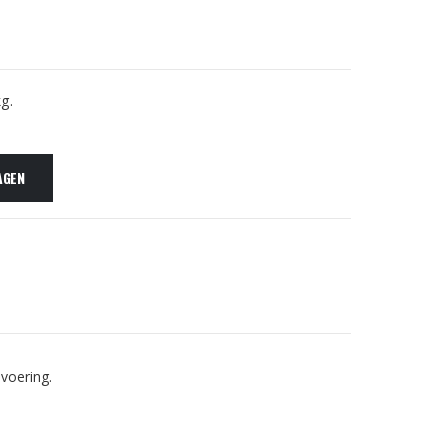
g.
AGEN
voering.