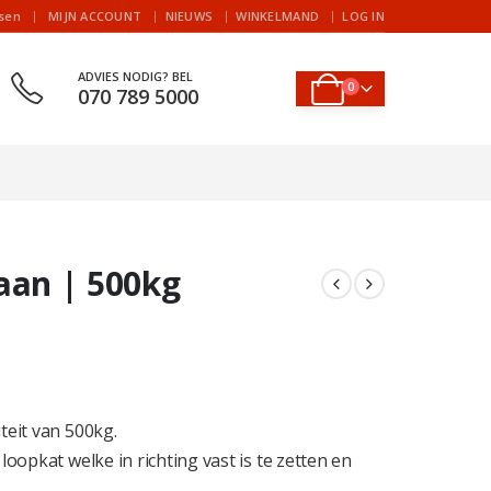
|
jsen
MIJN ACCOUNT
NIEUWS
WINKELMAND
LOG IN
ADVIES NODIG? BEL
0
070 789 5000
aan | 500kg
eit van 500kg.
opkat welke in richting vast is te zetten en