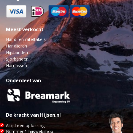
Meest verkocht
Hand- en rateltakels
Handlieren
Hijsbanden
Sjorbanden
Harnassen
Onderdeel van
De kracht van Hijsen.nl
Altijd een oplossing
Nummer 1 hijswebshop