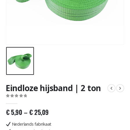
Eindloze hijsband | 2 ton
0
out of 5
€
5,90
–
€
25,09
Nederlands fabrikaat