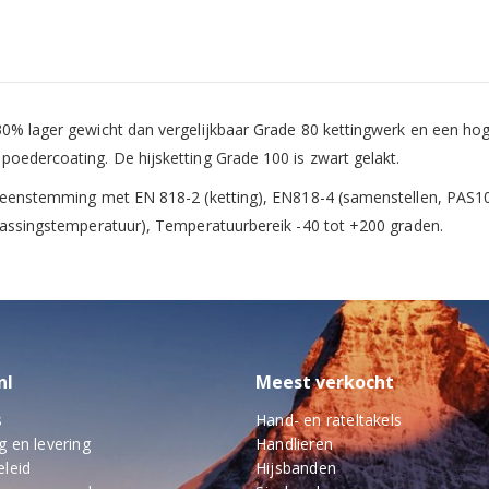
30% lager gewicht dan vergelijkbaar Grade 80 kettingwerk en een h
oedercoating. De hijsketting Grade 100 is zwart gelakt.
vereenstemming met EN 818-2 (ketting), EN818-4 (samenstellen, PA
epassingstemperatuur), Temperatuurbereik -40 tot +200 graden.
nl
Meest verkocht
s
Hand- en rateltakels
g en levering
Handlieren
eleid
Hijsbanden