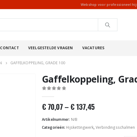
Webshop voor professioneel hi
CONTACT
VEELGESTELDE VRAGEN
VACATURES
N
GAFFELKOPPELING, GRADE 100
Gaffelkoppeling, Gra
0
out of 5
€
70,07
–
€
137,45
Artikelnummer:
N/B
Categorieën:
Hijskettingwerk
,
Verbindingsschalmen