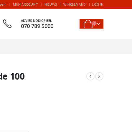
|
jsen
MIJN ACCOUNT
NIEUWS
WINKELMAND
LOG IN
ADVIES NODIG? BEL
0
070 789 5000
de 100