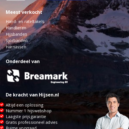
Meest verkocht
Hand- en rateltakels
Handlieren
Hijsbanden
Sjorbanden
Harnassen
Onderdeel van
De kracht van Hijsen.nl
Altijd een oplossing
Nummer 1 hijswebshop
Laagste prijsgarantie
Gratis professioneel advies
Ruime voorraad