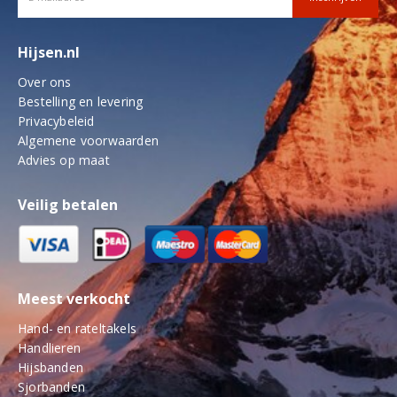
Hijsen.nl
Over ons
Bestelling en levering
Privacybeleid
Algemene voorwaarden
Advies op maat
Veilig betalen
Meest verkocht
Hand- en rateltakels
Handlieren
Hijsbanden
Sjorbanden