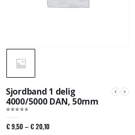
Sjordband 1 delig
4000/5000 DAN, 50mm
0
out of 5
€
9,50
–
€
20,10