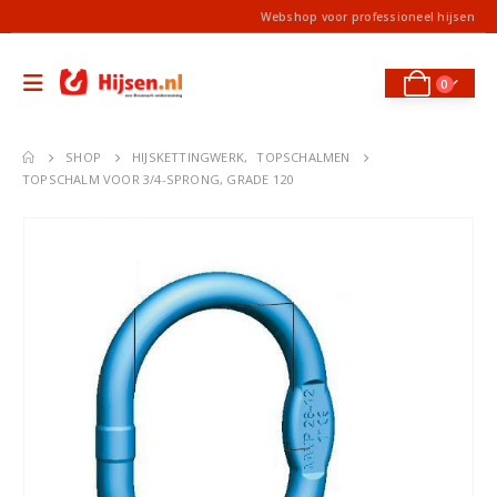
Webshop voor professioneel hijsen
0
SHOP
HIJSKETTINGWERK
,
TOPSCHALMEN
TOPSCHALM VOOR 3/4-SPRONG, GRADE 120