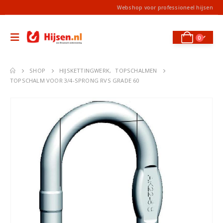
Webshop voor professioneel hijsen
0
SHOP
HIJSKETTINGWERK
,
TOPSCHALMEN
TOPSCHALM VOOR 3/4-SPRONG RVS GRADE 60