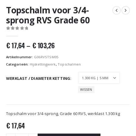
Topschalm voor 3/4-
sprong RVS Grade 60
0
out of 5
€
17,64
–
€
103,26
Artikelnummer:
G06RVSTSM05
Categorieën:
Hijskettingwerk
,
Topschalmen
WERKLAST / DIAMETER KETTING
WISSEN
Topschalm voor 3/4-sprong, Grade 60 RVS, werklast 1.300 kg
€
17,64