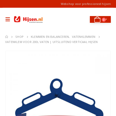
Webshop voor professioneel hijsen
0
SHOP
KLEMMEN EN BALANCEREN
,
VATENKLEMMEN
VATENKLEM VOOR 200L VATEN | UITSLUITEND VERTICAAL HIJSEN