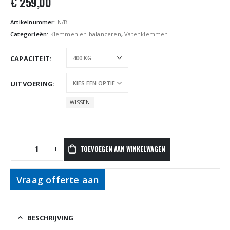
€
259,00
Artikelnummer:
N/B
Categorieën:
Klemmen en balanceren
,
Vatenklemmen
CAPACITEIT
UITVOERING
WISSEN
TOEVOEGEN AAN WINKELWAGEN
Vraag offerte aan
BESCHRIJVING