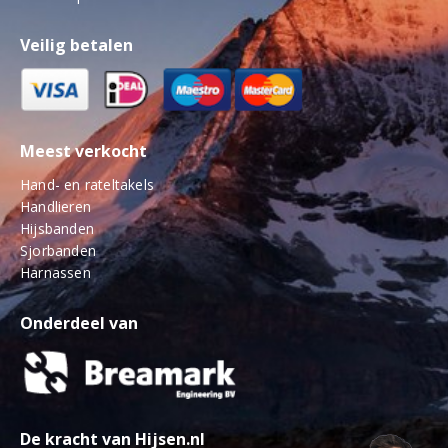
Veilig betalen
Meest verkocht
Hand- en rateltakels
Handlieren
Hijsbanden
Sjorbanden
Harnassen
Onderdeel van
De kracht van Hijsen.nl