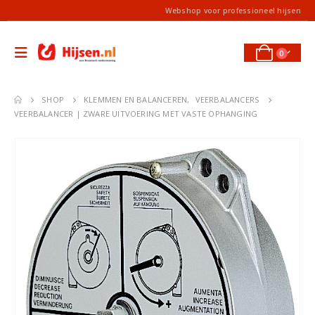
Webshop voor professioneel hijsen
0
SHOP
KLEMMEN EN BALANCEREN
,
VEERBALANCERS
VEERBALANCER | ZWARE UITVOERING MET VASTE OPHANGING