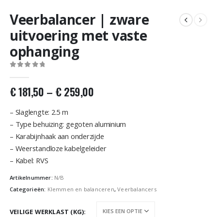
Veerbalancer | zware
uitvoering met vaste
ophanging
0
out of 5
€
181,50
–
€
259,00
– Slaglengte: 2.5 m
– Type behuizing: gegoten aluminium
– Karabijnhaak aan onderzijde
– Weerstandloze kabelgeleider
– Kabel: RVS
Artikelnummer:
N/B
Categorieën:
Klemmen en balanceren
,
Veerbalancers
VEILIGE WERKLAST (KG)