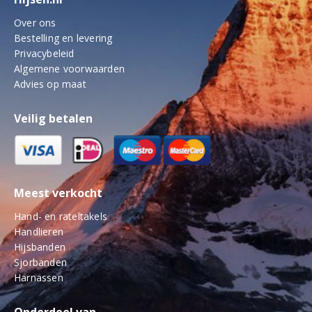
Over ons
Bestelling en levering
Privacybeleid
Algemene voorwaarden
Advies op maat
Veilig betalen
Meest verkocht
Hand- en rateltakels
Handlieren
Hijsbanden
Sjorbanden
Harnassen