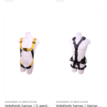
HARNASSEN
,
VALBEVEILIGING
HARNASSEN
,
VALBEVEILIGING
Veiligheids harnas | D aansluiting voor & achterzijde met snelsluiting
Veiligheids harnas | Harnas voor werkpositionering