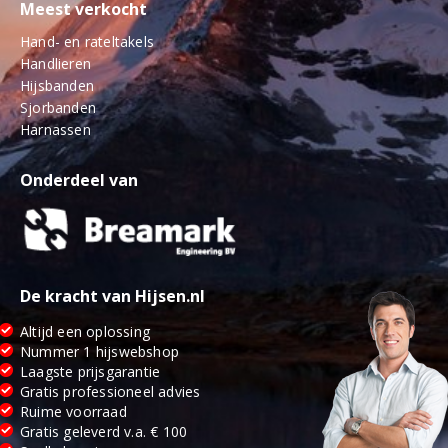
Meest verkocht
Hand- en rateltakels
Handlieren
Hijsbanden
Sjorbanden
Harnassen
Onderdeel van
De kracht van Hijsen.nl
Altijd een oplossing
Nummer 1 hijswebshop
Laagste prijsgarantie
Gratis professioneel advies
Ruime voorraad
Gratis geleverd v.a. € 100