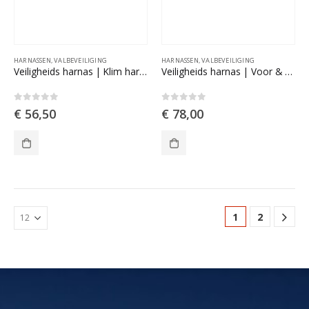
HARNASSEN
,
VALBEVEILIGING
HARNASSEN
,
VALBEVEILIGING
Veiligheids harnas | Klim harnas
Veiligheids harnas | Voor & achterzijde D aansluiting | Reflecterend
0
out of 5
0
out of 5
€
56,50
€
78,00
1
2