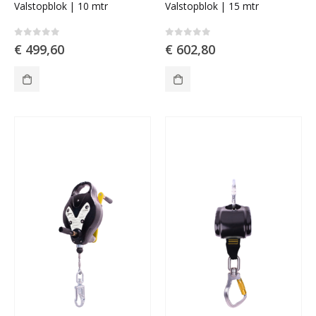
Valstopblok | 10 mtr
Valstopblok | 15 mtr
0
out of 5
0
out of 5
€
499,60
€
602,80