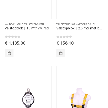
VALBEVEILIGING
,
VALSTOPBLOKKEN
VALBEVEILIGING
,
VALSTOPBLOKKEN
Valstopblok | 15 mtr v.v. reddingslier
Valstopblok | 2.5 mtr met band
0
out of 5
0
out of 5
€
1.135,00
€
156,10