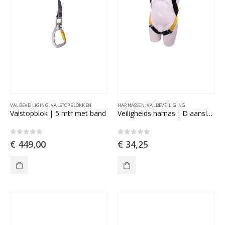
VALBEVEILIGING
,
VALSTOPBLOKKEN
HARNASSEN
,
VALBEVEILIGING
Valstopblok | 5 mtr met band
Veiligheids harnas | D aansluiting achterzijde
0
out of 5
0
out of 5
€
449,00
€
34,25