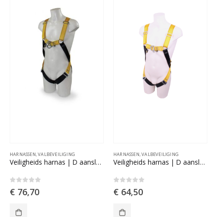
HARNASSEN
,
VALBEVEILIGING
HARNASSEN
,
VALBEVEILIGING
Veiligheids harnas | D aansluiting voor & achterzijde
Veiligheids harnas | D aansluiting voor & achterzijde BigGuy
0
out of 5
0
out of 5
€
76,70
€
64,50