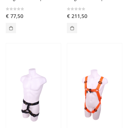
0
out of 5
0
out of 5
€
77,50
€
211,50