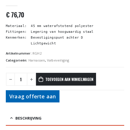
0
out of 5
€
76,70
Materiaal:  45 mm waterafstotend polyester
Fittingen:  Legering van hoogwaardig staal
Kenmerken:  
Bevestigingspunt achter D
            Lichtgewicht
Artikelnummer:
RGH2
Categorieën:
Harnassen
,
Valbeveiliging
TOEVOEGEN AAN WINKELWAGEN
Vraag offerte aan
BESCHRIJVING