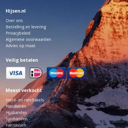
Hijsen.nl
Over ons
Bestelling en levering
Privacybeleid
Algemene voorwaarden
Advies op maat
Veilig betalen
Meest verkocht
Hand- en rateltakels
Handlieren
Hijsbanden
Sjorbanden
Harnassen