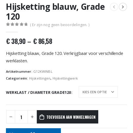
Hijsketting blauw, Grade
120
( Er zijn nog geen beoordelingen. )
0
out of 5
€
38,90
–
€
86,58
Hijsketting blauw, Grade 120. Verkrijgbaar voor verschillende
werklasten.
Artikelnummer:
G12KWINBL
Categorieën:
Hijskettingen
,
Hijskettingwerk
WERKLAST / DIAMETER GRADE120
TOEVOEGEN AAN WINKELWAGEN