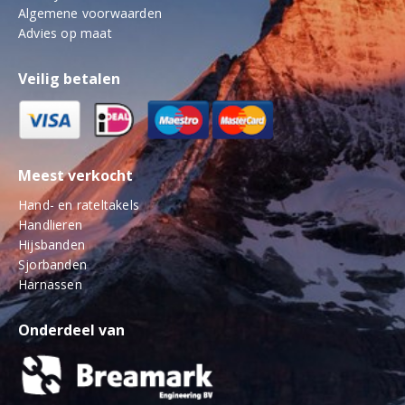
Algemene voorwaarden
Advies op maat
Veilig betalen
Meest verkocht
Hand- en rateltakels
Handlieren
Hijsbanden
Sjorbanden
Harnassen
Onderdeel van