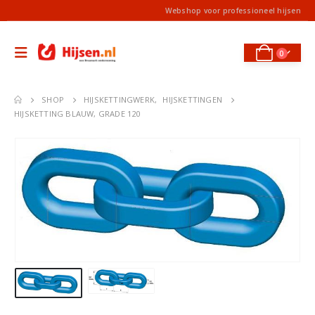
Webshop voor professioneel hijsen
0
SHOP
HIJSKETTINGWERK
,
HIJSKETTINGEN
HIJSKETTING BLAUW, GRADE 120