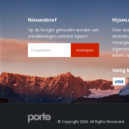
Nieuwsbrief
Hijsen.
Op de hoogte gehouden worden van
Over on
ontwikkelingen omtrent hijsen?
Bestellin
Privacyb
Algemen
Advies 
Veilig 
© Copyright 2026. All Rights Reserved.