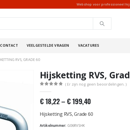
Webshop voor professioneel hi
CONTACT
VEELGESTELDE VRAGEN
VACATURES
SKETTING RVS, GRADE 60
Hijsketting RVS, Grad
( Er zijn nog geen beoordelingen. )
0
out of 5
€
18,22
–
€
199,40
Hijsketting RVS, Grade 60
Artikelnummer:
G06RVSHK