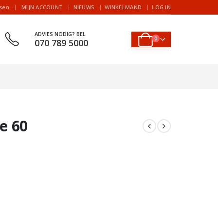
|
jsen
MIJN ACCOUNT
NIEUWS
WINKELMAND
LOG IN
ADVIES NODIG? BEL
0
070 789 5000
e 60