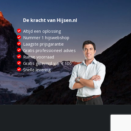
De kracht van Hijsen.nl
Altijd een oplossing
Nummer 1 hijswebshop
Laagste prijsgarantie
Gratis professioneel advies
Ruime voorraad
Gratis geleverd v.a. € 100
Snelle levering