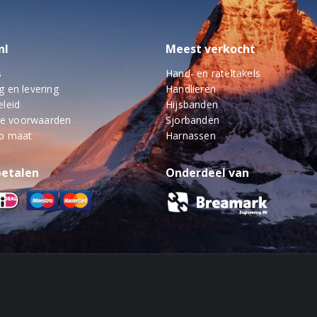
nl
Meest verkocht
s
Hand- en rateltakels
g en levering
Handlieren
eleid
Hijsbanden
e voorwaarden
Sjorbanden
op maat
Harnassen
betalen
Onderdeel van