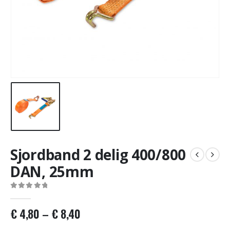
Sjordband 2 delig 400/800
DAN, 25mm
0
out of 5
€
4,80
–
€
8,40