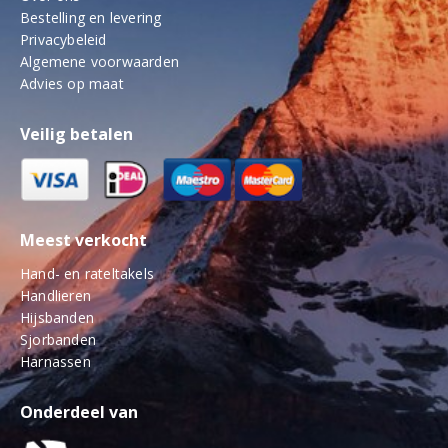
Bestelling en levering
Privacybeleid
Algemene voorwaarden
Advies op maat
Veilig betalen
Meest verkocht
Hand- en rateltakels
Handlieren
Hijsbanden
Sjorbanden
Harnassen
Onderdeel van