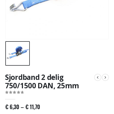
Sjordband 2 delig
750/1500 DAN, 25mm
0
out of 5
€
6,30
–
€
11,70