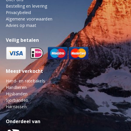
Bestelling en levering
Privacybeleid
Algemene voorwaarden
Advies op maat
Veilig betalen
Meest verkocht
Hand- en rateltakels
Handlieren
Hijsbanden
Sjorbanden
Harnassen
Onderdeel van