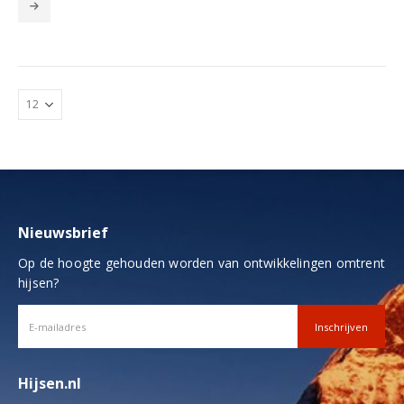
product
heeft
meerdere
variaties.
Deze
optie
kan
gekozen
worden
op
de
productpagina
Nieuwsbrief
Op de hoogte gehouden worden van ontwikkelingen omtrent
hijsen?
Hijsen.nl