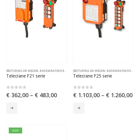
BESTURING EN WEGEN
,
RADIOGRAFISCHE AFSTANDSBESTURINGEN
BESTURING EN WEGEN
,
RADIOGRAFISCHE AFSTANDSBESTURINGEN
Telecrane F21 serie
Telecrane F25 serie
0
out of 5
0
out of 5
€
362,00
–
€
483,00
€
1.103,00
–
€
1.260,00
Dit
Dit
product
product
heeft
heeft
meerdere
meerdere
variaties.
variaties.
HOT
Deze
Deze