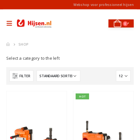
Webshop voor professioneel hijsen
0
SHOP
Select a category to the left
FILTER
HOT