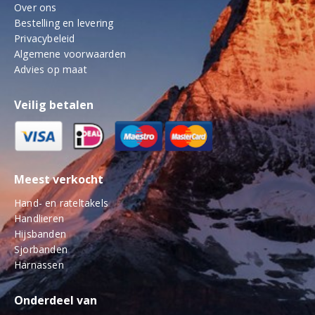
Over ons
Bestelling en levering
Privacybeleid
Algemene voorwaarden
Advies op maat
Veilig betalen
Meest verkocht
Hand- en rateltakels
Handlieren
Hijsbanden
Sjorbanden
Harnassen
Onderdeel van