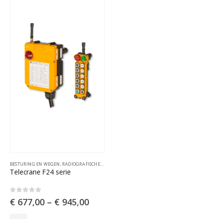
optie
optie
kan
kan
gekozen
gekozen
worden
worden
op
op
de
de
productpagina
productpagina
BESTURING EN WEGEN
,
RADIOGRAFISCHE AFSTANDSBESTURINGEN
Telecrane F24 serie
0
out of 5
€
677,00
–
€
945,00
Dit