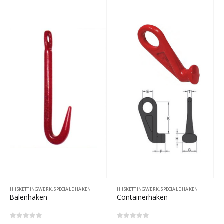
HIJSKETTINGWERK
,
SPECIALE HAKEN
HIJSKETTINGWERK
,
SPECIALE HAKEN
Balenhaken
Containerhaken
0
out of 5
0
out of 5