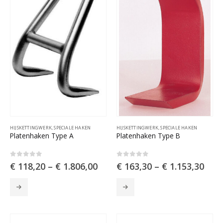
op
op
de
de
productpagina
productpagina
HIJSKETTINGWERK
,
SPECIALE HAKEN
HIJSKETTINGWERK
,
SPECIALE HAKEN
Platenhaken Type A
Platenhaken Type B
0
out of 5
0
out of 5
€
118,20
–
€
1.806,00
€
163,30
–
€
1.153,30
Dit
Dit
product
product
heeft
heeft
meerdere
meerdere
variaties.
variaties.