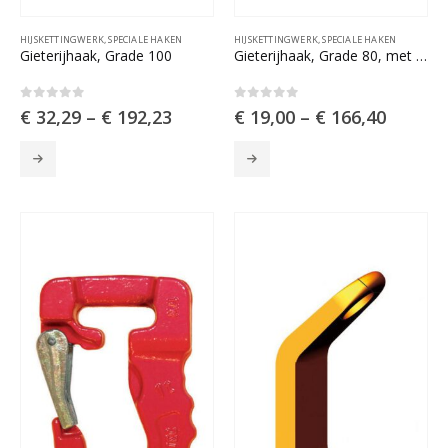
HIJSKETTINGWERK
,
SPECIALE HAKEN
HIJSKETTINGWERK
,
SPECIALE HAKEN
Gieterijhaak, Grade 100
Gieterijhaak, Grade 80, met H-stempel
0
out of 5
0
out of 5
€
32,29
–
€
192,23
€
19,00
–
€
166,40
Dit
Dit
product
product
heeft
heeft
meerdere
meerdere
variaties.
variaties.
Deze
Deze
optie
optie
kan
kan
gekozen
gekozen
worden
worden
op
op
de
de
productpagina
productpagina