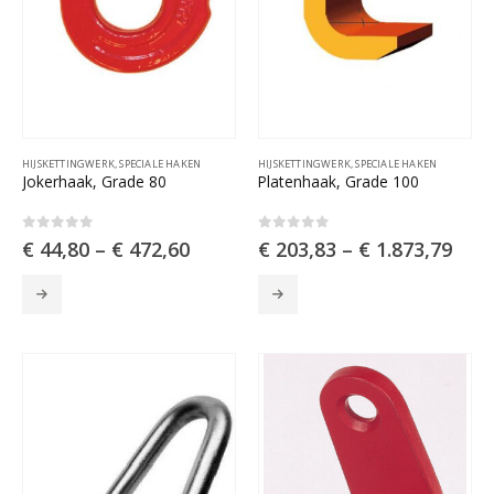
HIJSKETTINGWERK
,
SPECIALE HAKEN
HIJSKETTINGWERK
,
SPECIALE HAKEN
Jokerhaak, Grade 80
Platenhaak, Grade 100
0
out of 5
0
out of 5
€
44,80
–
€
472,60
€
203,83
–
€
1.873,79
Dit
Dit
product
product
heeft
heeft
meerdere
meerdere
variaties.
variaties.
Deze
Deze
optie
optie
kan
kan
gekozen
gekozen
worden
worden