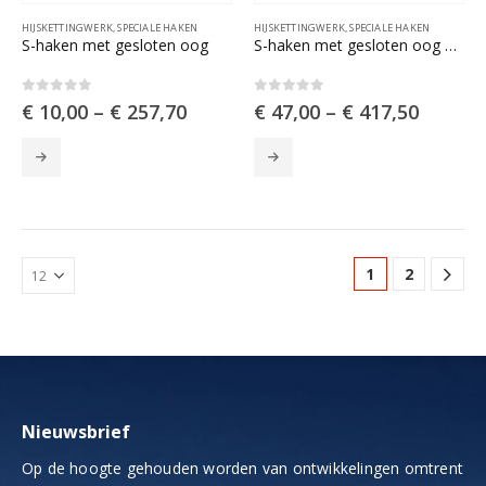
HIJSKETTINGWERK
,
SPECIALE HAKEN
HIJSKETTINGWERK
,
SPECIALE HAKEN
S-haken met gesloten oog
S-haken met gesloten oog en veiligheidsklep
0
out of 5
0
out of 5
€
10,00
–
€
257,70
€
47,00
–
€
417,50
Dit
Dit
product
product
heeft
heeft
meerdere
meerdere
variaties.
variaties.
Deze
Deze
1
2
optie
optie
kan
kan
gekozen
gekozen
worden
worden
op
op
de
de
productpagina
productpagina
Nieuwsbrief
Op de hoogte gehouden worden van ontwikkelingen omtrent