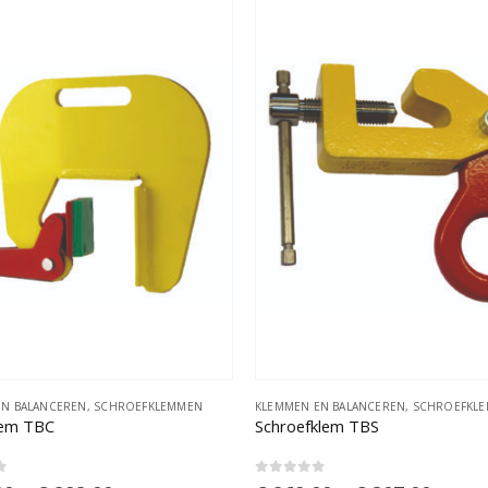
EN BALANCEREN
,
SCHROEFKLEMMEN
KLEMMEN EN BALANCEREN
,
SCHROEFKL
lem TBC
Schroefklem TBS
f 5
0
out of 5