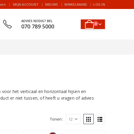
|
jsen
MIJN ACCOUNT
NIEUWS
WINKELMAND
LOG IN
ADVIES NODIG? BEL
0
070 789 5000
oor het verticaal en horizontaal hijsen en
oduct er niet tussen, of heeft u vragen of advies
Tonen: