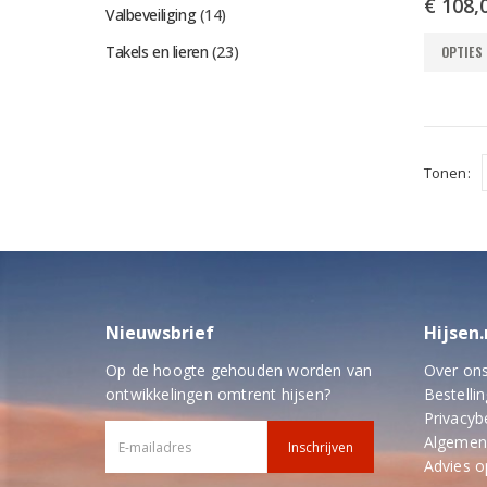
€
108,
Valbeveiliging
(14)
Dit
Takels en lieren
(23)
OPTIES
product
heeft
meerder
variaties.
Deze
Tonen:
optie
kan
gekozen
worden
op
de
productp
Nieuwsbrief
Hijsen.
Op de hoogte gehouden worden van
Over on
ontwikkelingen omtrent hijsen?
Bestellin
Privacyb
Algemen
Advies 