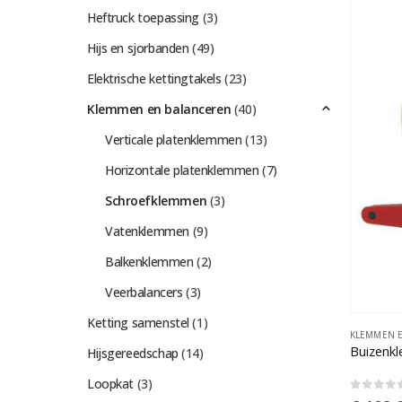
Heftruck toepassing
(3)
Hijs en sjorbanden
(49)
Elektrische kettingtakels
(23)
Klemmen en balanceren
(40)
Verticale platenklemmen
(13)
Horizontale platenklemmen
(7)
Schroefklemmen
(3)
Vatenklemmen
(9)
Balkenklemmen
(2)
Veerbalancers
(3)
Ketting samenstel
(1)
KLEMMEN 
Buizenk
Hijsgereedschap
(14)
Loopkat
(3)
0
out o