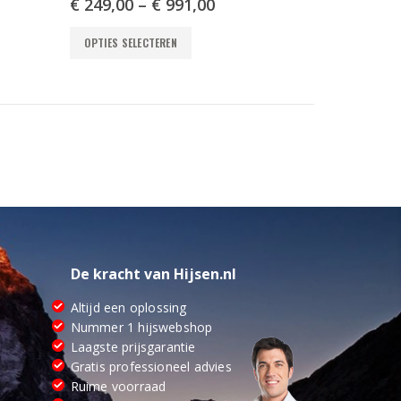
€
249,00
–
€
991,00
Dit
OPTIES SELECTEREN
product
heeft
meerdere
variaties.
Deze
optie
kan
gekozen
worden
op
de
productpagina
De kracht van Hijsen.nl
Altijd een oplossing
Nummer 1 hijswebshop
Laagste prijsgarantie
Gratis professioneel advies
Ruime voorraad