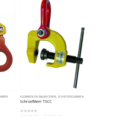
EMMEN
KLEMMEN EN BALANCEREN
,
SCHROEFKLEMMEN
Schroefklem TSCC
0
out of 5