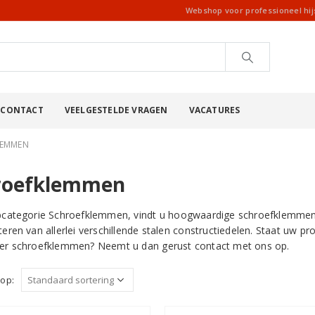
Webshop voor professioneel hi
CONTACT
VEELGESTELDE VRAGEN
VACATURES
LEMMEN
roefklemmen
bcategorie Schroefklemmen, vindt u hoogwaardige schroefklemmen v
teren van allerlei verschillende stalen constructiedelen. Staat uw pr
er schroefklemmen? Neemt u dan gerust contact met ons op.
 op: