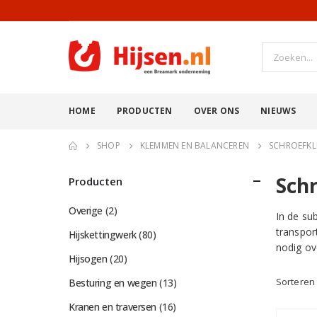
HOME
PRODUCTEN
OVER ONS
NIEUWS
SHOP
KLEMMEN EN BALANCEREN
SCHROEFK
Sch
Producten
Overige
(2)
In de su
transpor
Hijskettingwerk
(80)
nodig ov
Hijsogen
(20)
Sorteren
Besturing en wegen
(13)
Kranen en traversen
(16)